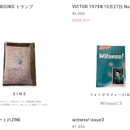
N BOOKS トランプ
VICTOR 1973年10月27日 No
¥2,000
SOLD OUT
トのZINE
witness! issue3
¥1,450