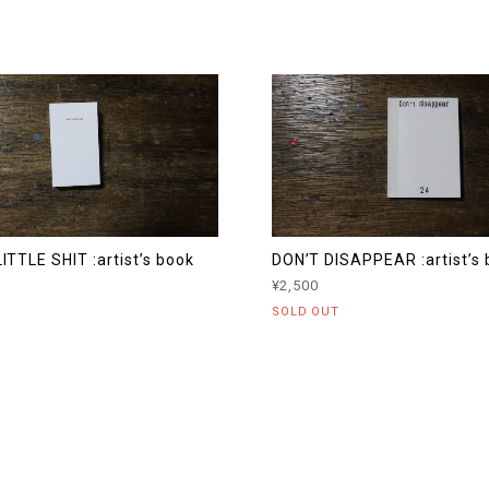
LITTLE SHIT :artist’s book
DON’T DISAPPEAR :artist’s 
¥2,500
SOLD OUT
記