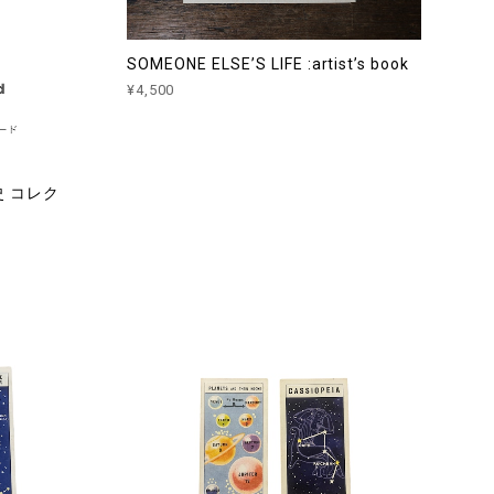
SOMEONE ELSE’S LIFE :artist’s book
¥4,500
史 コレク