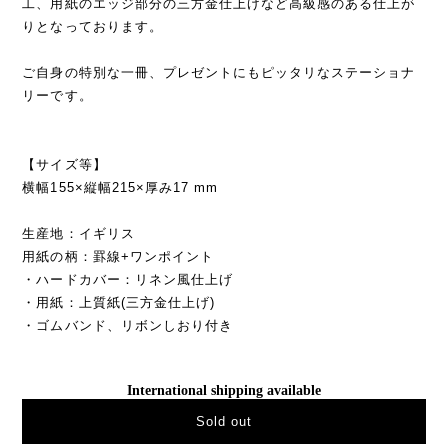
工、用紙のエッジ部分の三方金仕上げなど高級感のある仕上が
りとなっております。
ご自身の特別な一冊、プレゼントにもピッタリなステーショナ
リーです。
【サイズ等】
横幅155×縦幅215×厚み17 mm
生産地：イギリス
用紙の柄：罫線+ワンポイント
・ハードカバー：リネン風仕上げ
・用紙：上質紙(三方金仕上げ)
・ゴムバンド、リボンしおり付き
International shipping available
Sold out