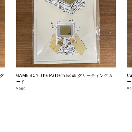
ング
GAME BOY The Pattern Book グリーティングカ
C
ード
¥660
¥6